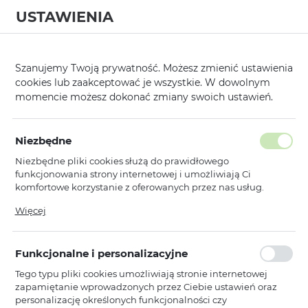
USTAWIENIA
0
Szanujemy Twoją prywatność. Możesz zmienić ustawienia
cookies lub zaakceptować je wszystkie. W dowolnym
momencie możesz dokonać zmiany swoich ustawień.
O firmie
Niezbędne
TOPTEL
– LIDER
Niezbędne pliki cookies służą do prawidłowego
funkcjonowania strony internetowej i umożliwiają Ci
DYSTRYBUCJI AKCESORIÓW
komfortowe korzystanie z oferowanych przez nas usług.
GSM W POLSCE I EUROPIE
Pliki cookies odpowiadają na podejmowane przez Ciebie
Więcej
działania w celu m.in. dostosowania Twoich ustawień
Hurtownia GSM | Dystrybutor elektroniki użytkowej |
preferencji prywatności, logowania czy wypełniania
formularzy. Dzięki plikom cookies strona, z której korzystasz,
Najlepsze ceny hurtowe | Szybka dostawa | 24 letnie
Funkcjonalne i personalizacyjne
może działać bez zakłóceń.
doświadczenie
Tego typu pliki cookies umożliwiają stronie internetowej
DLACZEGO WARTO Z NAMI
zapamiętanie wprowadzonych przez Ciebie ustawień oraz
personalizację określonych funkcjonalności czy