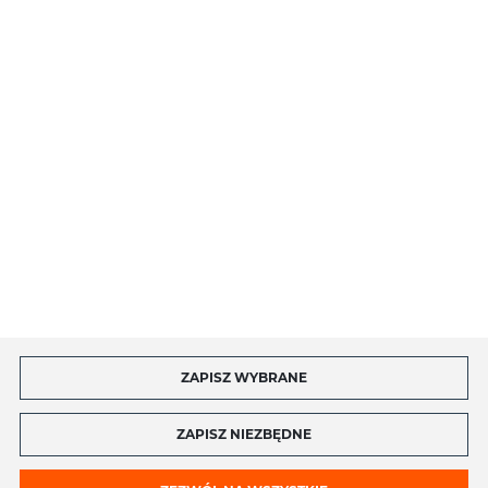
O NAS
INFORMACJE
MOJE KONTO
MASZ PYTANIE?
ZAPISZ WYBRANE
Copyright by toptel.com
ZAPISZ NIEZBĘDNE