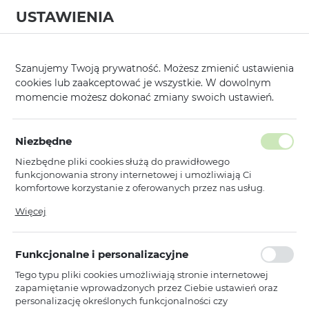
USTAWIENIA
0
Strona główna
Kategorie
Ładowarki i Stacje Ładowania
/
/
Szanujemy Twoją prywatność. Możesz zmienić ustawienia
cookies lub zaakceptować je wszystkie. W dowolnym
KATEGORIE
SORTUJ
FILTRUJ
momencie możesz dokonać zmiany swoich ustawień.
Pokaż tylko dostępne produkty
Niezbędne
Niezbędne pliki cookies służą do prawidłowego
Ładowarki i Stacje Ładowania
funkcjonowania strony internetowej i umożliwiają Ci
komfortowe korzystanie z oferowanych przez nas usług.
1
2
3
Pliki cookies odpowiadają na podejmowane przez Ciebie
Więcej
działania w celu m.in. dostosowania Twoich ustawień
preferencji prywatności, logowania czy wypełniania
Toptel
formularzy. Dzięki plikom cookies strona, z której korzystasz,
Adapter ładowarki Anglia/Polska -
Funkcjonalne i personalizacyjne
może działać bez zakłóceń.
Biały
Tego typu pliki cookies umożliwiają stronie internetowej
Niedostępny
zapamiętanie wprowadzonych przez Ciebie ustawień oraz
Ean: 5900217217886
personalizację określonych funkcjonalności czy