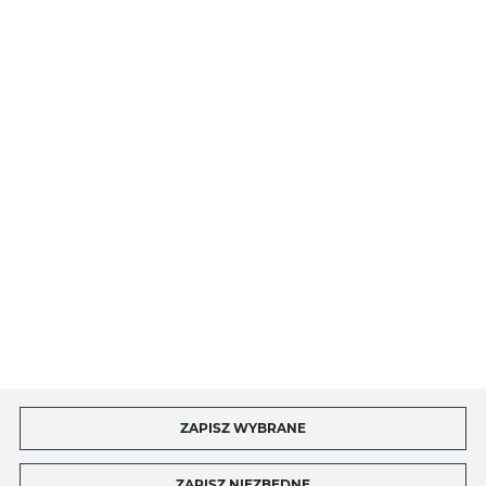
PŁATNOŚCI I DOSTAWA
O NAS
INFORMACJE
MOJE KONTO
MASZ PYTANIE?
ZAPISZ WYBRANE
Copyright by toptel.com
ZAPISZ NIEZBĘDNE