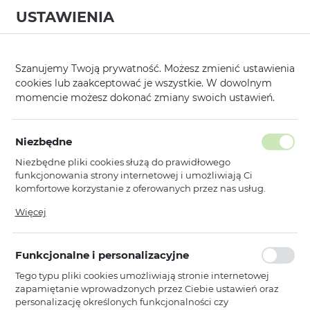
USTAWIENIA
0
Strona główna
Kategorie
Hartowane Szkła i Folie Ochronne
/
/
Szanujemy Twoją prywatność. Możesz zmienić ustawienia
cookies lub zaakceptować je wszystkie. W dowolnym
KATEGORIE
SORTUJ
FILTRUJ
momencie możesz dokonać zmiany swoich ustawień.
Pokaż tylko dostępne produkty
Niezbędne
Niezbędne pliki cookies służą do prawidłowego
Hartowane Szkła i Folie Ochronne
funkcjonowania strony internetowej i umożliwiają Ci
komfortowe korzystanie z oferowanych przez nas usług.
…
1
2
3
34
Pliki cookies odpowiadają na podejmowane przez Ciebie
Więcej
działania w celu m.in. dostosowania Twoich ustawień
preferencji prywatności, logowania czy wypełniania
Amazing Thing
formularzy. Dzięki plikom cookies strona, z której korzystasz,
Amazing Thing Hartowane szkło
Funkcjonalne i personalizacyjne
może działać bez zakłóceń.
Titan Privacy Glass
Tego typu pliki cookies umożliwiają stronie internetowej
IP156.7PRCFGLA do Iphone 15 Pro
zapamiętanie wprowadzonych przez Ciebie ustawień oraz
Max
personalizację określonych funkcjonalności czy