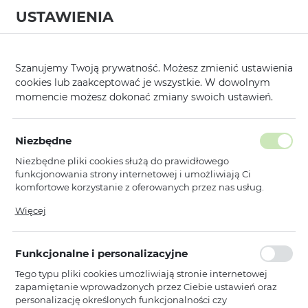
USTAWIENIA
0
Szanujemy Twoją prywatność. Możesz zmienić ustawienia
cookies lub zaakceptować je wszystkie. W dowolnym
momencie możesz dokonać zmiany swoich ustawień.
Rejestracja
Niezbędne
Niezbędne pliki cookies służą do prawidłowego
Imię
*
:
funkcjonowania strony internetowej i umożliwiają Ci
komfortowe korzystanie z oferowanych przez nas usług.
Pliki cookies odpowiadają na podejmowane przez Ciebie
Więcej
działania w celu m.in. dostosowania Twoich ustawień
preferencji prywatności, logowania czy wypełniania
Nazwisko
*
:
formularzy. Dzięki plikom cookies strona, z której korzystasz,
Funkcjonalne i personalizacyjne
może działać bez zakłóceń.
Tego typu pliki cookies umożliwiają stronie internetowej
zapamiętanie wprowadzonych przez Ciebie ustawień oraz
personalizację określonych funkcjonalności czy
Nazwa firmy
*
: