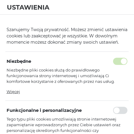
USTAWIENIA
0
Szanujemy Twoją prywatność. Możesz zmienić ustawienia
cookies lub zaakceptować je wszystkie. W dowolnym
momencie możesz dokonać zmiany swoich ustawień.
Polityka prywatności
Niezbędne
POLITYKA PRYWATNOŚCI SERWISU
Niezbędne pliki cookies służą do prawidłowego
INTERNETOWEGO TOPTEL.PL
funkcjonowania strony internetowej i umożliwiają Ci
komfortowe korzystanie z oferowanych przez nas usług.
Pliki cookies odpowiadają na podejmowane przez Ciebie
1.Administrator danych osobowych
Więcej
działania w celu m.in. dostosowania Twoich ustawień
preferencji prywatności, logowania czy wypełniania
Administratorem Twoich danych jest:
Toptel.pl sp.z o.o. sp.k.
formularzy. Dzięki plikom cookies strona, z której korzystasz,
z siedzibą w 31-221 Kraków, ul. Białoprądnicka 15A, wpisanej do
Funkcjonalne i personalizacyjne
może działać bez zakłóceń.
Centralnej Ewidencji i Informacji o Działalności Gospodarczej,
pod numerem NIP: 945-19-81-163, REGON: 356688733. W
Tego typu pliki cookies umożliwiają stronie internetowej
sprawach związanych z przetwarzaniem i ochroną danych
zapamiętanie wprowadzonych przez Ciebie ustawień oraz
osobowych wyznaczony został punkt kontaktowy w postaci
personalizację określonych funkcjonalności czy
adresu e-mail: toptel@toptel.pl Kontakt we wskazanych