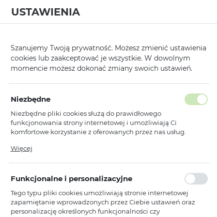
USTAWIENIA
0
Szanujemy Twoją prywatność. Możesz zmienić ustawienia
cookies lub zaakceptować je wszystkie. W dowolnym
momencie możesz dokonać zmiany swoich ustawień.
Niezbędne
Niezbędne pliki cookies służą do prawidłowego
funkcjonowania strony internetowej i umożliwiają Ci
komfortowe korzystanie z oferowanych przez nas usług.
Pliki cookies odpowiadają na podejmowane przez Ciebie
Więcej
działania w celu m.in. dostosowania Twoich ustawień
preferencji prywatności, logowania czy wypełniania
formularzy. Dzięki plikom cookies strona, z której korzystasz,
Funkcjonalne i personalizacyjne
może działać bez zakłóceń.
WYSELEKCJONOWANA OFERTA
Starannie dobrane produkty
Tego typu pliki cookies umożliwiają stronie internetowej
zapamiętanie wprowadzonych przez Ciebie ustawień oraz
personalizację określonych funkcjonalności czy