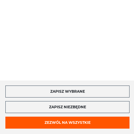
MOJE KONTO
MASZ PYTANIE?
Copyright by toptel.com
ZAPISZ WYBRANE
ZAPISZ NIEZBĘDNE
ZEZWÓL NA WSZYSTKIE