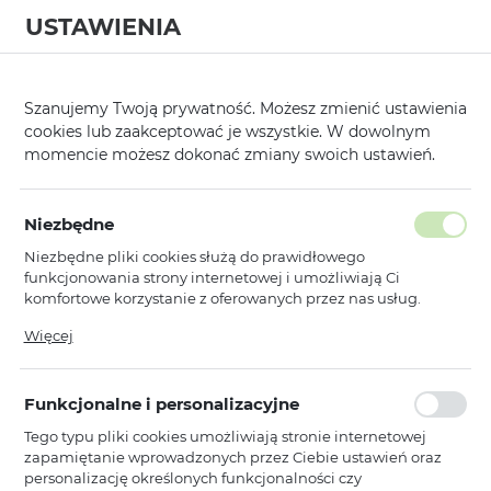
USTAWIENIA
0
Strona główna
Kategorie
Słuchawki, Głośniki i Mikrofony
Głośnik
/
/
/
Szanujemy Twoją prywatność. Możesz zmienić ustawienia
cookies lub zaakceptować je wszystkie. W dowolnym
KATEGORIE
SORTUJ
FILTRUJ
momencie możesz dokonać zmiany swoich ustawień.
Pokaż tylko dostępne produkty
Niezbędne
Niezbędne pliki cookies służą do prawidłowego
Głośniki
funkcjonowania strony internetowej i umożliwiają Ci
komfortowe korzystanie z oferowanych przez nas usług.
Pliki cookies odpowiadają na podejmowane przez Ciebie
Więcej
Awei
działania w celu m.in. dostosowania Twoich ustawień
Awei Głośnik Bezprzewodowy
preferencji prywatności, logowania czy wypełniania
Bluetooth Y900 Żółty
formularzy. Dzięki plikom cookies strona, z której korzystasz,
Funkcjonalne i personalizacyjne
może działać bez zakłóceń.
Dostępny
Tego typu pliki cookies umożliwiają stronie internetowej
Ean: 6954284082648
zapamiętanie wprowadzonych przez Ciebie ustawień oraz
personalizację określonych funkcjonalności czy