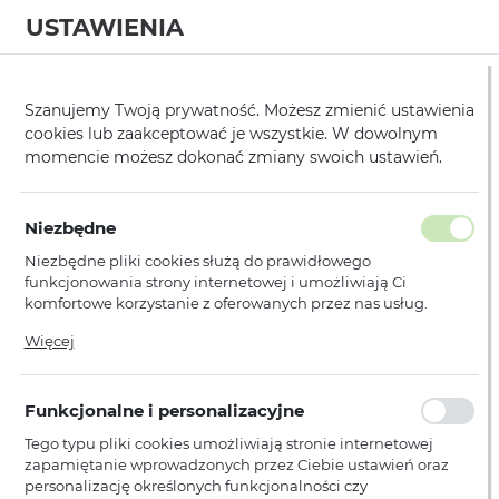
USTAWIENIA
0
Strona główna
Producent
Mercedes
/
/
Szanujemy Twoją prywatność. Możesz zmienić ustawienia
cookies lub zaakceptować je wszystkie. W dowolnym
KATEGORIE
SORTUJ
momencie możesz dokonać zmiany swoich ustawień.
Pokaż tylko dostępne produkty
Niezbędne
Niezbędne pliki cookies służą do prawidłowego
Mercedes
funkcjonowania strony internetowej i umożliwiają Ci
komfortowe korzystanie z oferowanych przez nas usług.
Pliki cookies odpowiadają na podejmowane przez Ciebie
Więcej
działania w celu m.in. dostosowania Twoich ustawień
Nie znaleziono produktów w tej kategorii:
Proszę wybrać inną kategorię.
preferencji prywatności, logowania czy wypełniania
formularzy. Dzięki plikom cookies strona, z której korzystasz,
Funkcjonalne i personalizacyjne
może działać bez zakłóceń.
Tego typu pliki cookies umożliwiają stronie internetowej
zapamiętanie wprowadzonych przez Ciebie ustawień oraz
personalizację określonych funkcjonalności czy
PŁATNOŚCI I DOSTAWA