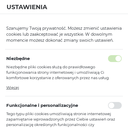
USTAWIENIA
0
Szanujemy Twoją prywatność. Możesz zmienić ustawienia
cookies lub zaakceptować je wszystkie. W dowolnym
momencie możesz dokonać zmiany swoich ustawień.
Strona główna
Kategorie
Uchwyty i Stojaki
Akcesoria i Uchwyty 
/
/
/
Poprzedni
Następny
Niezbędne
Niezbędne pliki cookies służą do prawidłowego
SAHOO TORBA SAKWA
funkcjonowania strony internetowej i umożliwiają Ci
ROWEROWA (131470M-SA)
komfortowe korzystanie z oferowanych przez nas usług.
Pliki cookies odpowiadają na podejmowane przez Ciebie
WODOODPORNA 1L
Więcej
działania w celu m.in. dostosowania Twoich ustawień
preferencji prywatności, logowania czy wypełniania
formularzy. Dzięki plikom cookies strona, z której korzystasz,
Funkcjonalne i personalizacyjne
może działać bez zakłóceń.
Tego typu pliki cookies umożliwiają stronie internetowej
zapamiętanie wprowadzonych przez Ciebie ustawień oraz
personalizację określonych funkcjonalności czy