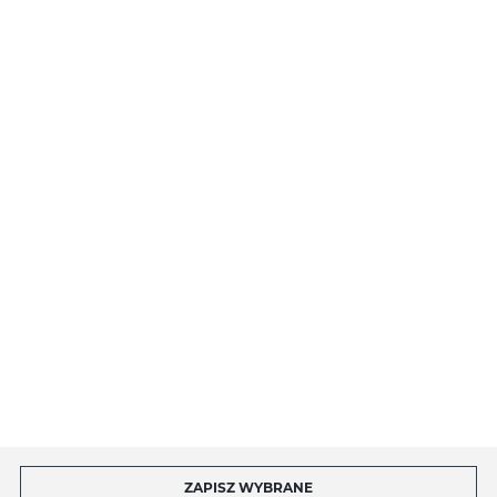
PŁATNOŚCI I DOSTAWA
O NAS
INFORMACJE
MOJE KONTO
MASZ PYTANIE?
ZAPISZ WYBRANE