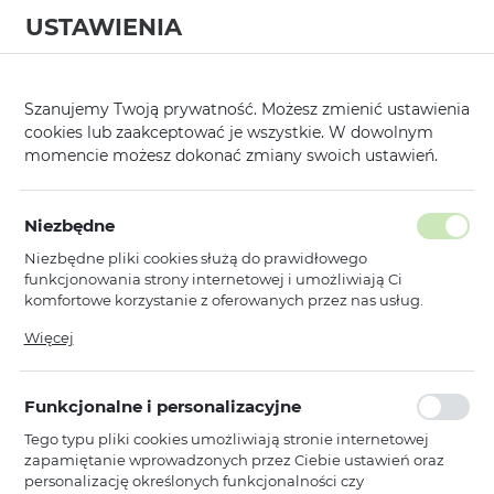
USTAWIENIA
0
Strona główna
Kategorie
Hartowane Szkła i Folie Ochronne
Tel 
/
/
/
Szanujemy Twoją prywatność. Możesz zmienić ustawienia
cookies lub zaakceptować je wszystkie. W dowolnym
KATEGORIE
SORTUJ
momencie możesz dokonać zmiany swoich ustawień.
Pokaż tylko dostępne produkty
Niezbędne
Niezbędne pliki cookies służą do prawidłowego
Tel Protect Titanium Lens
funkcjonowania strony internetowej i umożliwiają Ci
komfortowe korzystanie z oferowanych przez nas usług.
Pliki cookies odpowiadają na podejmowane przez Ciebie
Więcej
TEL PROTECT
działania w celu m.in. dostosowania Twoich ustawień
Hartowane szkło Tel Protect
preferencji prywatności, logowania czy wypełniania
Titanium Lens 99% AR na aparat do
formularzy. Dzięki plikom cookies strona, z której korzystasz,
Iphone 13 Pro/13 Pro Max czarne
Funkcjonalne i personalizacyjne
może działać bez zakłóceń.
(obiektyw 3 sztuki)
Tego typu pliki cookies umożliwiają stronie internetowej
Dostępny
zapamiętanie wprowadzonych przez Ciebie ustawień oraz
Ean: 5900217467120
personalizację określonych funkcjonalności czy