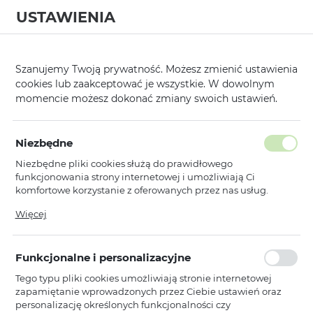
USTAWIENIA
0
Strona główna
Kategorie
Hartowane Szkła i Folie Ochronne
Tel 
/
/
/
Szanujemy Twoją prywatność. Możesz zmienić ustawienia
cookies lub zaakceptować je wszystkie. W dowolnym
KATEGORIE
SORTUJ
momencie możesz dokonać zmiany swoich ustawień.
Pokaż tylko dostępne produkty
Niezbędne
Niezbędne pliki cookies służą do prawidłowego
Tel Protect 3D Lens Aramid
funkcjonowania strony internetowej i umożliwiają Ci
komfortowe korzystanie z oferowanych przez nas usług.
Pliki cookies odpowiadają na podejmowane przez Ciebie
Więcej
TEL PROTECT
NOWOŚCI
działania w celu m.in. dostosowania Twoich ustawień
Hartowane szkło Tel Protect 3D
preferencji prywatności, logowania czy wypełniania
Lens Aramid Series na aparat do
formularzy. Dzięki plikom cookies strona, z której korzystasz,
Iphone 13 Pro/13 Pro Max (obiektyw
Funkcjonalne i personalizacyjne
może działać bez zakłóceń.
3 sztuki)
Tego typu pliki cookies umożliwiają stronie internetowej
Dostępny
zapamiętanie wprowadzonych przez Ciebie ustawień oraz
Ean: 5900217477341
personalizację określonych funkcjonalności czy