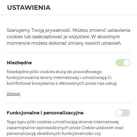
USTAWIENIA
0
Strona główna
Kategorie
Ładowarki i Stacje Ładowania
Ładowar
/
/
/
Szanujemy Twoją prywatność. Możesz zmienić ustawienia
cookies lub zaakceptować je wszystkie. W dowolnym
KATEGORIE
SORTUJ
FILTRUJ
momencie możesz dokonać zmiany swoich ustawień.
Pokaż tylko dostępne produkty
Niezbędne
Niezbędne pliki cookies służą do prawidłowego
Ładowarki Samochodowe
funkcjonowania strony internetowej i umożliwiają Ci
komfortowe korzystanie z oferowanych przez nas usług.
Pliki cookies odpowiadają na podejmowane przez Ciebie
Więcej
Blavec
NOWOŚCI
działania w celu m.in. dostosowania Twoich ustawień
Blavec Ładowarka samochodowa
preferencji prywatności, logowania czy wypełniania
BS-01A-C Road - USB - QC 3.0 18W z
formularzy. Dzięki plikom cookies strona, z której korzystasz,
kablem USB na Typ C (CCBS01ACR-
Funkcjonalne i personalizacyjne
może działać bez zakłóceń.
UB) czarna
Tego typu pliki cookies umożliwiają stronie internetowej
Dostępny
zapamiętanie wprowadzonych przez Ciebie ustawień oraz
Ean: 5900217495802
personalizację określonych funkcjonalności czy