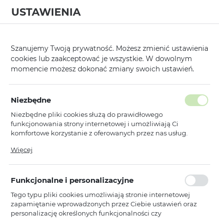
USTAWIENIA
0
Strona główna
Producent
Liavec
SlideLock Case
/
/
/
Szanujemy Twoją prywatność. Możesz zmienić ustawienia
cookies lub zaakceptować je wszystkie. W dowolnym
KATEGORIE
SORTUJ
momencie możesz dokonać zmiany swoich ustawień.
Pokaż tylko dostępne produkty
Niezbędne
Niezbędne pliki cookies służą do prawidłowego
SlideLock Case
funkcjonowania strony internetowej i umożliwiają Ci
komfortowe korzystanie z oferowanych przez nas usług.
Pliki cookies odpowiadają na podejmowane przez Ciebie
Więcej
Liavec
NOWOŚCI
działania w celu m.in. dostosowania Twoich ustawień
Liavec SlideLock Case do Apple
preferencji prywatności, logowania czy wypełniania
AirPods Pro 3 przezroczysto-czarny
formularzy. Dzięki plikom cookies strona, z której korzystasz,
Funkcjonalne i personalizacyjne
może działać bez zakłóceń.
Dostępny
Tego typu pliki cookies umożliwiają stronie internetowej
Ean: 5900217499015
zapamiętanie wprowadzonych przez Ciebie ustawień oraz
personalizację określonych funkcjonalności czy