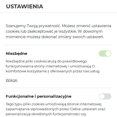
USTAWIENIA
0
Strona główna
Producent
Liavec
/
/
Szanujemy Twoją prywatność. Możesz zmienić ustawienia
cookies lub zaakceptować je wszystkie. W dowolnym
KATEGORIE
SORTUJ
momencie możesz dokonać zmiany swoich ustawień.
Pokaż tylko dostępne produkty
Niezbędne
Niezbędne pliki cookies służą do prawidłowego
Liavec
funkcjonowania strony internetowej i umożliwiają Ci
komfortowe korzystanie z oferowanych przez nas usług.
1
2
3
Pliki cookies odpowiadają na podejmowane przez Ciebie
Więcej
działania w celu m.in. dostosowania Twoich ustawień
preferencji prywatności, logowania czy wypełniania
Liavec
NOWOŚCI
formularzy. Dzięki plikom cookies strona, z której korzystasz,
Liavec Aqua Etui wodoodporne
Funkcjonalne i personalizacyjne
może działać bez zakłóceń.
uniwersalne
Tego typu pliki cookies umożliwiają stronie internetowej
Dostępny
zapamiętanie wprowadzonych przez Ciebie ustawień oraz
Ean: 5900217507222
personalizację określonych funkcjonalności czy