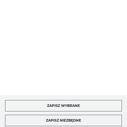
O NAS
INFORMACJE
MOJE KONTO
MASZ PYTANIE?
ZAPISZ WYBRANE
Copyright by toptel.com
ZAPISZ NIEZBĘDNE