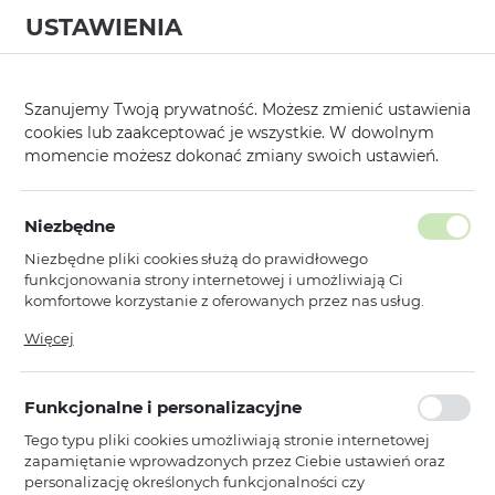
USTAWIENIA
0
Strona główna
Producent
Liavec
Silky Case with Metal Camera 
/
/
/
Szanujemy Twoją prywatność. Możesz zmienić ustawienia
cookies lub zaakceptować je wszystkie. W dowolnym
KATEGORIE
SORTUJ
momencie możesz dokonać zmiany swoich ustawień.
Pokaż tylko dostępne produkty
Niezbędne
Niezbędne pliki cookies służą do prawidłowego
Silky Case with Metal Camera Frame
funkcjonowania strony internetowej i umożliwiają Ci
komfortowe korzystanie z oferowanych przez nas usług.
Pliki cookies odpowiadają na podejmowane przez Ciebie
Więcej
Liavec
NOWOŚCI
działania w celu m.in. dostosowania Twoich ustawień
Liavec Silky Case with Metal
preferencji prywatności, logowania czy wypełniania
Camera Frame do Iphone 17
formularzy. Dzięki plikom cookies strona, z której korzystasz,
beżowy
Funkcjonalne i personalizacyjne
może działać bez zakłóceń.
Dostępny
Tego typu pliki cookies umożliwiają stronie internetowej
zapamiętanie wprowadzonych przez Ciebie ustawień oraz
Ean: 5900217504399
personalizację określonych funkcjonalności czy