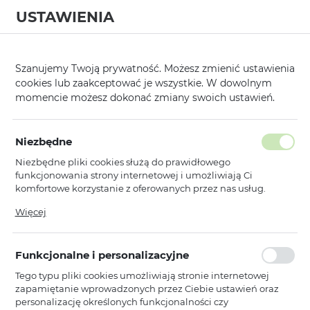
USTAWIENIA
0
Szanujemy Twoją prywatność. Możesz zmienić ustawienia
cookies lub zaakceptować je wszystkie. W dowolnym
momencie możesz dokonać zmiany swoich ustawień.
Strona główna
Kategorie
Ładowarki i Stacje Ładowania
Ładowark
/
/
/
Poprzedni
Następny
Niezbędne
Niezbędne pliki cookies służą do prawidłowego
BOROFONE ŁADOWARKA
funkcjonowania strony internetowej i umożliwiają Ci
INDUKCYJNA
komfortowe korzystanie z oferowanych przez nas usług.
Pliki cookies odpowiadają na podejmowane przez Ciebie
DO SMARTWATCH BD10/BD10
Więcej
działania w celu m.in. dostosowania Twoich ustawień
ULTRA BIAŁA
preferencji prywatności, logowania czy wypełniania
formularzy. Dzięki plikom cookies strona, z której korzystasz,
Funkcjonalne i personalizacyjne
może działać bez zakłóceń.
Tego typu pliki cookies umożliwiają stronie internetowej
zapamiętanie wprowadzonych przez Ciebie ustawień oraz
personalizację określonych funkcjonalności czy