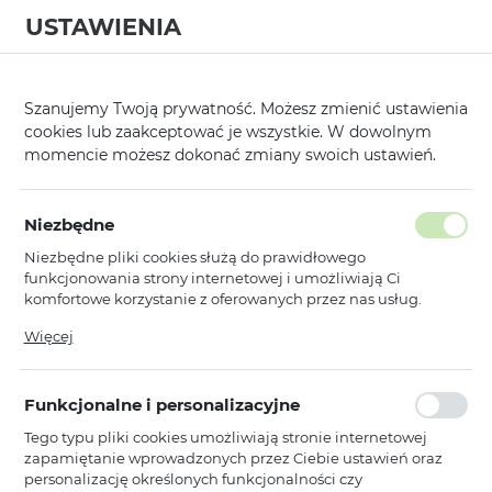
USTAWIENIA
0
Szanujemy Twoją prywatność. Możesz zmienić ustawienia
cookies lub zaakceptować je wszystkie. W dowolnym
momencie możesz dokonać zmiany swoich ustawień.
Strona główna
Modele
Huawei
Mate 20 Lite
/
/
/
Poprzedni
Następny
Niezbędne
Niezbędne pliki cookies służą do prawidłowego
KABURA SMART BOOK
funkcjonowania strony internetowej i umożliwiają Ci
MAGNET DO HUAWEI MATE 20
komfortowe korzystanie z oferowanych przez nas usług.
Pliki cookies odpowiadają na podejmowane przez Ciebie
LITE CZARNA
Więcej
działania w celu m.in. dostosowania Twoich ustawień
preferencji prywatności, logowania czy wypełniania
formularzy. Dzięki plikom cookies strona, z której korzystasz,
Funkcjonalne i personalizacyjne
może działać bez zakłóceń.
Tego typu pliki cookies umożliwiają stronie internetowej
zapamiętanie wprowadzonych przez Ciebie ustawień oraz
personalizację określonych funkcjonalności czy