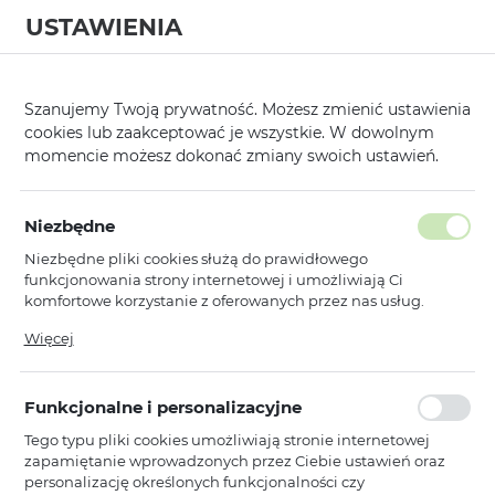
USTAWIENIA
0
Strona główna
Kategorie
Hartowane Szkła i Folie Ochronne
Hart
/
/
/
Szanujemy Twoją prywatność. Możesz zmienić ustawienia
cookies lub zaakceptować je wszystkie. W dowolnym
KATEGORIE
SORTUJ
momencie możesz dokonać zmiany swoich ustawień.
Pokaż tylko dostępne produkty
Niezbędne
Niezbędne pliki cookies służą do prawidłowego
Hartowane szkło na aparat
funkcjonowania strony internetowej i umożliwiają Ci
komfortowe korzystanie z oferowanych przez nas usług.
…
1
2
3
5
Pliki cookies odpowiadają na podejmowane przez Ciebie
Więcej
działania w celu m.in. dostosowania Twoich ustawień
preferencji prywatności, logowania czy wypełniania
Toptel
NOWOŚCI
formularzy. Dzięki plikom cookies strona, z której korzystasz,
Hartowane szkło Aluminum Metal
Funkcjonalne i personalizacyjne
może działać bez zakłóceń.
Camera Full Cover Lens na aparat
Tego typu pliki cookies umożliwiają stronie internetowej
do Iphone 17 Air black
zapamiętanie wprowadzonych przez Ciebie ustawień oraz
(wyspa+mesh)
personalizację określonych funkcjonalności czy