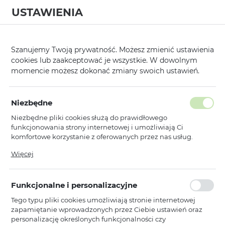
USTAWIENIA
0
Strona główna
Kategorie
Hartowane Szkła i Folie Ochronne
HARD
/
/
/
Szanujemy Twoją prywatność. Możesz zmienić ustawienia
cookies lub zaakceptować je wszystkie. W dowolnym
KATEGORIE
SORTUJ
momencie możesz dokonać zmiany swoich ustawień.
Pokaż tylko dostępne produkty
Niezbędne
Niezbędne pliki cookies służą do prawidłowego
HARD Glass 2,5D
funkcjonowania strony internetowej i umożliwiają Ci
komfortowe korzystanie z oferowanych przez nas usług.
Pliki cookies odpowiadają na podejmowane przez Ciebie
Więcej
Toptel
działania w celu m.in. dostosowania Twoich ustawień
Hartowane szkło HARD 2.5D do
preferencji prywatności, logowania czy wypełniania
HUAWEI P SMART 2019
formularzy. Dzięki plikom cookies strona, z której korzystasz,
Funkcjonalne i personalizacyjne
może działać bez zakłóceń.
Niedostępny
Tego typu pliki cookies umożliwiają stronie internetowej
Ean: 5900217347040
zapamiętanie wprowadzonych przez Ciebie ustawień oraz
personalizację określonych funkcjonalności czy