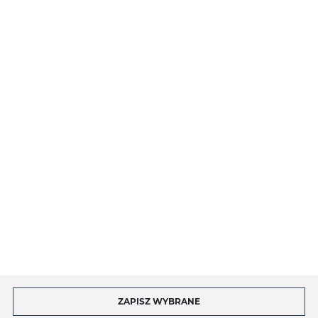
PŁATNOŚCI I DOSTAWA
O NAS
INFORMACJE
MOJE KONTO
MASZ PYTANIE?
ZAPISZ WYBRANE
Copyright by toptel.com