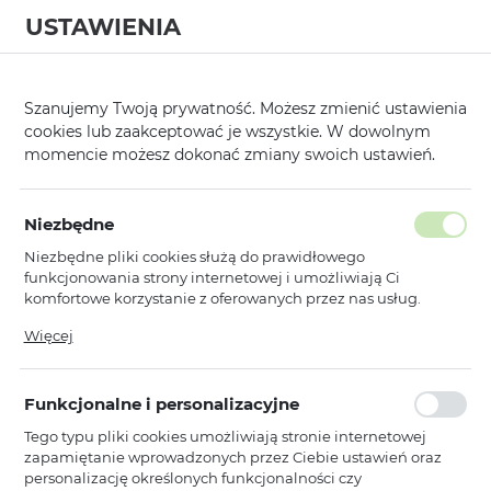
USTAWIENIA
0
Strona główna
Kategorie
Hartowane Szkła i Folie Ochronne
Glas
/
/
/
Szanujemy Twoją prywatność. Możesz zmienić ustawienia
cookies lub zaakceptować je wszystkie. W dowolnym
KATEGORIE
SORTUJ
momencie możesz dokonać zmiany swoich ustawień.
Pokaż tylko dostępne produkty
Niezbędne
Niezbędne pliki cookies służą do prawidłowego
Glass Gold (Hartowane szkło)
funkcjonowania strony internetowej i umożliwiają Ci
komfortowe korzystanie z oferowanych przez nas usług.
…
1
2
3
5
Pliki cookies odpowiadają na podejmowane przez Ciebie
Więcej
działania w celu m.in. dostosowania Twoich ustawień
preferencji prywatności, logowania czy wypełniania
Toptel
formularzy. Dzięki plikom cookies strona, z której korzystasz,
Hartowane szkło Gold do GOOGLE
Funkcjonalne i personalizacyjne
może działać bez zakłóceń.
PIXEL 9 PRO XL/10 PRO XL
Tego typu pliki cookies umożliwiają stronie internetowej
Dostępny
zapamiętanie wprowadzonych przez Ciebie ustawień oraz
Ean: 5900217482536
personalizację określonych funkcjonalności czy