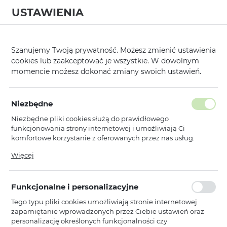
USTAWIENIA
0
Szanujemy Twoją prywatność. Możesz zmienić ustawienia
cookies lub zaakceptować je wszystkie. W dowolnym
momencie możesz dokonać zmiany swoich ustawień.
Strona główna
Kategorie
Etui, Kabury i Pokrowce
Futerały na Tab
/
/
/
Poprzedni
Następny
Niezbędne
Niezbędne pliki cookies służą do prawidłowego
WONDER CANVAS TABLET
funkcjonowania strony internetowej i umożliwiają Ci
CASE 13 CALI GROSZKI ZŁOTE
komfortowe korzystanie z oferowanych przez nas usług.
Pliki cookies odpowiadają na podejmowane przez Ciebie
Więcej
działania w celu m.in. dostosowania Twoich ustawień
preferencji prywatności, logowania czy wypełniania
formularzy. Dzięki plikom cookies strona, z której korzystasz,
Funkcjonalne i personalizacyjne
może działać bez zakłóceń.
Tego typu pliki cookies umożliwiają stronie internetowej
zapamiętanie wprowadzonych przez Ciebie ustawień oraz
personalizację określonych funkcjonalności czy