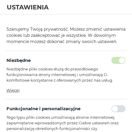
USTAWIENIA
0
Strona główna
Kategorie
Hartowane Szkła i Folie Ochronne
Full
/
/
/
Szanujemy Twoją prywatność. Możesz zmienić ustawienia
cookies lub zaakceptować je wszystkie. W dowolnym
KATEGORIE
SORTUJ
momencie możesz dokonać zmiany swoich ustawień.
Pokaż tylko dostępne produkty
Niezbędne
Niezbędne pliki cookies służą do prawidłowego
Full Glue Easy-Stick Box
funkcjonowania strony internetowej i umożliwiają Ci
komfortowe korzystanie z oferowanych przez nas usług.
Pliki cookies odpowiadają na podejmowane przez Ciebie
Więcej
Toptel
działania w celu m.in. dostosowania Twoich ustawień
Hartowane szkło Full Glue Easy-
preferencji prywatności, logowania czy wypełniania
Stick Box do IPHONE 11 CZARNY
formularzy. Dzięki plikom cookies strona, z której korzystasz,
Funkcjonalne i personalizacyjne
może działać bez zakłóceń.
Dostępny
Tego typu pliki cookies umożliwiają stronie internetowej
Ean: 5900217982005
zapamiętanie wprowadzonych przez Ciebie ustawień oraz
personalizację określonych funkcjonalności czy