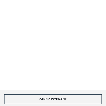
PŁATNOŚCI I DOSTAWA
O NAS
INFORMACJE
MOJE KONTO
MASZ PYTANIE?
ZAPISZ WYBRANE
Copyright by toptel.com