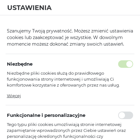
USTAWIENIA
0
Szanujemy Twoją prywatność. Możesz zmienić ustawienia
cookies lub zaakceptować je wszystkie. W dowolnym
momencie możesz dokonać zmiany swoich ustawień.
Strona główna
Kategorie
Etui, Kabury i Pokrowce
Kabury Poziom
/
/
/
Poprzedni
Następny
Niezbędne
Niezbędne pliki cookies służą do prawidłowego
KABURA VENNUS BOOK
funkcjonowania strony internetowej i umożliwiają Ci
Z RAMKĄ DO IPHONE 13 SZARA
komfortowe korzystanie z oferowanych przez nas usług.
Pliki cookies odpowiadają na podejmowane przez Ciebie
Więcej
działania w celu m.in. dostosowania Twoich ustawień
WYPRZEDAŻ
preferencji prywatności, logowania czy wypełniania
formularzy. Dzięki plikom cookies strona, z której korzystasz,
Funkcjonalne i personalizacyjne
może działać bez zakłóceń.
Tego typu pliki cookies umożliwiają stronie internetowej
zapamiętanie wprowadzonych przez Ciebie ustawień oraz
personalizację określonych funkcjonalności czy