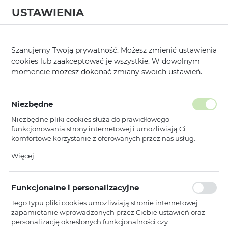
USTAWIENIA
0
Szanujemy Twoją prywatność. Możesz zmienić ustawienia
cookies lub zaakceptować je wszystkie. W dowolnym
momencie możesz dokonać zmiany swoich ustawień.
Strona główna
Kategorie
Etui, Kabury i Pokrowce
Kabury Poziom
/
/
/
Poprzedni
Następny
Niezbędne
Niezbędne pliki cookies służą do prawidłowego
KABURA POZIOMA BOOK
funkcjonowania strony internetowej i umożliwiają Ci
SPECIAL DO IPHONE 17
komfortowe korzystanie z oferowanych przez nas usług.
Pliki cookies odpowiadają na podejmowane przez Ciebie
CZARNA
Więcej
działania w celu m.in. dostosowania Twoich ustawień
preferencji prywatności, logowania czy wypełniania
formularzy. Dzięki plikom cookies strona, z której korzystasz,
Funkcjonalne i personalizacyjne
może działać bez zakłóceń.
Tego typu pliki cookies umożliwiają stronie internetowej
zapamiętanie wprowadzonych przez Ciebie ustawień oraz
personalizację określonych funkcjonalności czy