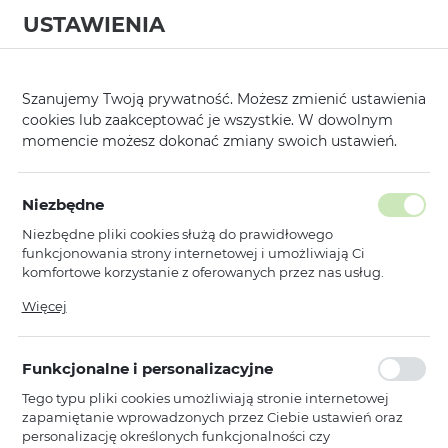
USTAWIENIA
0
Szanujemy Twoją prywatność. Możesz zmienić ustawienia
cookies lub zaakceptować je wszystkie. W dowolnym
momencie możesz dokonać zmiany swoich ustawień.
Strona główna
Producent
Rock
Etui
/
/
/
Poprzedni
Następny
Niezbędne
Niezbędne pliki cookies służą do prawidłowego
ROCK ETUI ARMOR MATTE
funkcjonowania strony internetowej i umożliwiają Ci
MAGNETIC SERIES DO IPHONE
komfortowe korzystanie z oferowanych przez nas usług.
Pliki cookies odpowiadają na podejmowane przez Ciebie
17 CZARNE
Więcej
działania w celu m.in. dostosowania Twoich ustawień
preferencji prywatności, logowania czy wypełniania
formularzy. Dzięki plikom cookies strona, z której korzystasz,
NOWOŚCI
Funkcjonalne i personalizacyjne
może działać bez zakłóceń.
Tego typu pliki cookies umożliwiają stronie internetowej
zapamiętanie wprowadzonych przez Ciebie ustawień oraz
personalizację określonych funkcjonalności czy