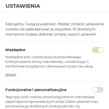
USTAWIENIA
0
Strona główna
Modele
Xiaomi
Redmi Note 9
/
/
/
Szanujemy Twoją prywatność. Możesz zmienić ustawienia
cookies lub zaakceptować je wszystkie. W dowolnym
KATEGORIE
SORTUJ
momencie możesz dokonać zmiany swoich ustawień.
Pokaż tylko dostępne produkty
Niezbędne
Niezbędne pliki cookies służą do prawidłowego
Redmi Note 9
funkcjonowania strony internetowej i umożliwiają Ci
komfortowe korzystanie z oferowanych przez nas usług.
Pliki cookies odpowiadają na podejmowane przez Ciebie
Więcej
Toptel
działania w celu m.in. dostosowania Twoich ustawień
Hartowane szkło Anti-Blue Full
preferencji prywatności, logowania czy wypełniania
Glue do Xiaomi Redmi Note 9
formularzy. Dzięki plikom cookies strona, z której korzystasz,
Funkcjonalne i personalizacyjne
może działać bez zakłóceń.
Dostępny
Tego typu pliki cookies umożliwiają stronie internetowej
Ean: 5900217152859
zapamiętanie wprowadzonych przez Ciebie ustawień oraz
personalizację określonych funkcjonalności czy