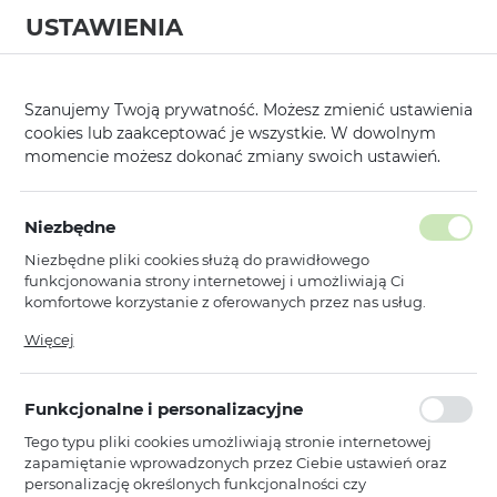
USTAWIENIA
0
Strona główna
Modele
Xiaomi
Redmi 9
/
/
/
Szanujemy Twoją prywatność. Możesz zmienić ustawienia
cookies lub zaakceptować je wszystkie. W dowolnym
KATEGORIE
SORTUJ
momencie możesz dokonać zmiany swoich ustawień.
Pokaż tylko dostępne produkty
Niezbędne
Niezbędne pliki cookies służą do prawidłowego
Redmi 9
funkcjonowania strony internetowej i umożliwiają Ci
komfortowe korzystanie z oferowanych przez nas usług.
Pliki cookies odpowiadają na podejmowane przez Ciebie
Więcej
Toptel
działania w celu m.in. dostosowania Twoich ustawień
Breath Case do Xiaomi Redmi 9
preferencji prywatności, logowania czy wypełniania
Czarny
formularzy. Dzięki plikom cookies strona, z której korzystasz,
Funkcjonalne i personalizacyjne
może działać bez zakłóceń.
Niedostępny
Tego typu pliki cookies umożliwiają stronie internetowej
Ean: 5900217363361
zapamiętanie wprowadzonych przez Ciebie ustawień oraz
personalizację określonych funkcjonalności czy