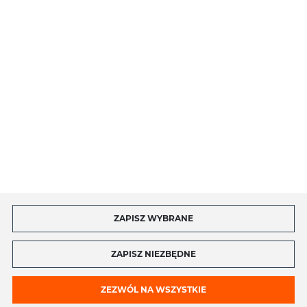
INFORMACJE
MOJE KONTO
MASZ PYTANIE?
ZAPISZ WYBRANE
Copyright by toptel.com
ZAPISZ NIEZBĘDNE
ZEZWÓL NA WSZYSTKIE