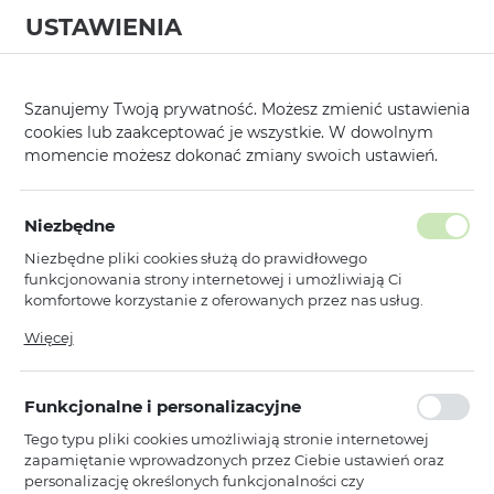
USTAWIENIA
0
Strona główna
Producent
Wonder
Wonder Sleeve Laptop
/
/
/
Szanujemy Twoją prywatność. Możesz zmienić ustawienia
cookies lub zaakceptować je wszystkie. W dowolnym
KATEGORIE
SORTUJ
momencie możesz dokonać zmiany swoich ustawień.
Pokaż tylko dostępne produkty
Niezbędne
Niezbędne pliki cookies służą do prawidłowego
Wonder Sleeve Laptop
funkcjonowania strony internetowej i umożliwiają Ci
komfortowe korzystanie z oferowanych przez nas usług.
Pliki cookies odpowiadają na podejmowane przez Ciebie
Więcej
Wonder
działania w celu m.in. dostosowania Twoich ustawień
Wonder Briefcase Laptop 15-16 cali
preferencji prywatności, logowania czy wypełniania
czerwony (uszkodzone
formularzy. Dzięki plikom cookies strona, z której korzystasz,
opakowanie)
Funkcjonalne i personalizacyjne
może działać bez zakłóceń.
Dostępny
Tego typu pliki cookies umożliwiają stronie internetowej
zapamiętanie wprowadzonych przez Ciebie ustawień oraz
Ean: 5900217499442
personalizację określonych funkcjonalności czy