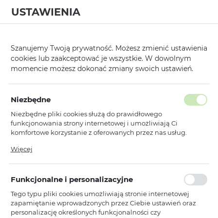
USTAWIENIA
0
Strona główna
Producent
Wonder
Wonder Kabura do paska
/
/
/
Szanujemy Twoją prywatność. Możesz zmienić ustawienia
cookies lub zaakceptować je wszystkie. W dowolnym
KATEGORIE
SORTUJ
momencie możesz dokonać zmiany swoich ustawień.
Pokaż tylko dostępne produkty
Niezbędne
Niezbędne pliki cookies służą do prawidłowego
Wonder Kabura do paska
funkcjonowania strony internetowej i umożliwiają Ci
komfortowe korzystanie z oferowanych przez nas usług.
Pliki cookies odpowiadają na podejmowane przez Ciebie
Więcej
Wonder
działania w celu m.in. dostosowania Twoich ustawień
Kabura Wonder MAX (ROZMIAR XL)
preferencji prywatności, logowania czy wypełniania
do Iphone 17 Pro Max/16 Pro
formularzy. Dzięki plikom cookies strona, z której korzystasz,
Max/Samsung A55 5G/A53/S25
Funkcjonalne i personalizacyjne
może działać bez zakłóceń.
Plus/S23 FE czarna (167x83 mm)
Tego typu pliki cookies umożliwiają stronie internetowej
Niedostępny
zapamiętanie wprowadzonych przez Ciebie ustawień oraz
Ean: 5900217439899
personalizację określonych funkcjonalności czy