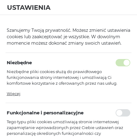
USTAWIENIA
0
Strona główna
Kategorie
Etui, Kabury i Pokrowce
Kabury Poziom
/
/
/
Szanujemy Twoją prywatność. Możesz zmienić ustawienia
cookies lub zaakceptować je wszystkie. W dowolnym
KATEGORIE
SORTUJ
FILTRUJ
momencie możesz dokonać zmiany swoich ustawień.
Pokaż tylko dostępne produkty
Niezbędne
Niezbędne pliki cookies służą do prawidłowego
Uniwersalne
funkcjonowania strony internetowej i umożliwiają Ci
komfortowe korzystanie z oferowanych przez nas usług.
Pliki cookies odpowiadają na podejmowane przez Ciebie
Więcej
Toptel
działania w celu m.in. dostosowania Twoich ustawień
Kabura BOOK COMMON
preferencji prywatności, logowania czy wypełniania
Uniwersalna (ROZMIAR L) do
formularzy. Dzięki plikom cookies strona, z której korzystasz,
Iphone 6 Plus/7 Plus/8 Plus/Xs
Funkcjonalne i personalizacyjne
może działać bez zakłóceń.
Max/11 Pro Max/Samsung S20
Tego typu pliki cookies umożliwiają stronie internetowej
FE/S21 FE/S10
zapamiętanie wprowadzonych przez Ciebie ustawień oraz
Plus/A10/A32/A54/Xiaomi 12
personalizację określonych funkcjonalności czy
Lite/Huawei P30 Pro brązowa