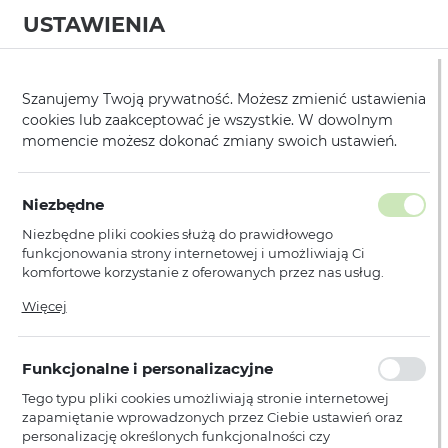
USTAWIENIA
0
Strona główna
Producent
Baseus
Uchwyty
/
/
/
Szanujemy Twoją prywatność. Możesz zmienić ustawienia
cookies lub zaakceptować je wszystkie. W dowolnym
KATEGORIE
SORTUJ
momencie możesz dokonać zmiany swoich ustawień.
Pokaż tylko dostępne produkty
Niezbędne
Niezbędne pliki cookies służą do prawidłowego
Uchwyty
funkcjonowania strony internetowej i umożliwiają Ci
komfortowe korzystanie z oferowanych przez nas usług.
Pliki cookies odpowiadają na podejmowane przez Ciebie
Więcej
działania w celu m.in. dostosowania Twoich ustawień
Nie znaleziono produktów w tej kategorii:
Proszę wybrać inną kategorię.
preferencji prywatności, logowania czy wypełniania
formularzy. Dzięki plikom cookies strona, z której korzystasz,
Funkcjonalne i personalizacyjne
może działać bez zakłóceń.
Tego typu pliki cookies umożliwiają stronie internetowej
zapamiętanie wprowadzonych przez Ciebie ustawień oraz
personalizację określonych funkcjonalności czy
PŁATNOŚCI I DOSTAWA