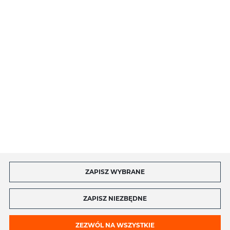
O NAS
INFORMACJE
MOJE KONTO
MASZ PYTANIE?
ZAPISZ WYBRANE
Copyright by toptel.com
ZAPISZ NIEZBĘDNE
ZEZWÓL NA WSZYSTKIE