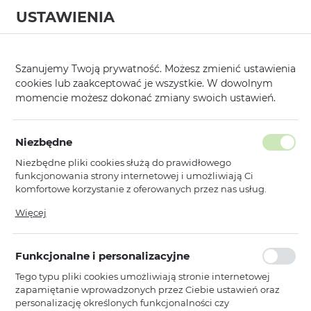
USTAWIENIA
0
Strona główna
Kategorie
Etui, Kabury i Pokrowce
Nakładki
/
/
/
/
Szanujemy Twoją prywatność. Możesz zmienić ustawienia
cookies lub zaakceptować je wszystkie. W dowolnym
KATEGORIE
SORTUJ
momencie możesz dokonać zmiany swoich ustawień.
Pokaż tylko dostępne produkty
Niezbędne
Niezbędne pliki cookies służą do prawidłowego
Tel Protect Silicone Premium
funkcjonowania strony internetowej i umożliwiają Ci
komfortowe korzystanie z oferowanych przez nas usług.
Pliki cookies odpowiadają na podejmowane przez Ciebie
Więcej
TEL PROTECT
WYPRZEDAŻ
działania w celu m.in. dostosowania Twoich ustawień
Tel Protect Silicone Premium do
preferencji prywatności, logowania czy wypełniania
Iphone 12 koralowy
formularzy. Dzięki plikom cookies strona, z której korzystasz,
Funkcjonalne i personalizacyjne
może działać bez zakłóceń.
Niedostępny
Tego typu pliki cookies umożliwiają stronie internetowej
Ean: 5900217070337
zapamiętanie wprowadzonych przez Ciebie ustawień oraz
personalizację określonych funkcjonalności czy