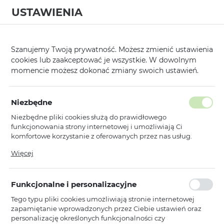
USTAWIENIA
0
Strona główna
Kategorie
Etui, Kabury i Pokrowce
Nakładki
/
/
/
/
Szanujemy Twoją prywatność. Możesz zmienić ustawienia
cookies lub zaakceptować je wszystkie. W dowolnym
KATEGORIE
SORTUJ
momencie możesz dokonać zmiany swoich ustawień.
Pokaż tylko dostępne produkty
Niezbędne
Niezbędne pliki cookies służą do prawidłowego
Strap Silicone Case
funkcjonowania strony internetowej i umożliwiają Ci
komfortowe korzystanie z oferowanych przez nas usług.
Pliki cookies odpowiadają na podejmowane przez Ciebie
Więcej
Toptel
działania w celu m.in. dostosowania Twoich ustawień
Strap Silicone Case do Iphone 11
preferencji prywatności, logowania czy wypełniania
wzór 1 fioletowy
formularzy. Dzięki plikom cookies strona, z której korzystasz,
Funkcjonalne i personalizacyjne
może działać bez zakłóceń.
Niedostępny
Tego typu pliki cookies umożliwiają stronie internetowej
Ean: 5900217129813
zapamiętanie wprowadzonych przez Ciebie ustawień oraz
personalizację określonych funkcjonalności czy