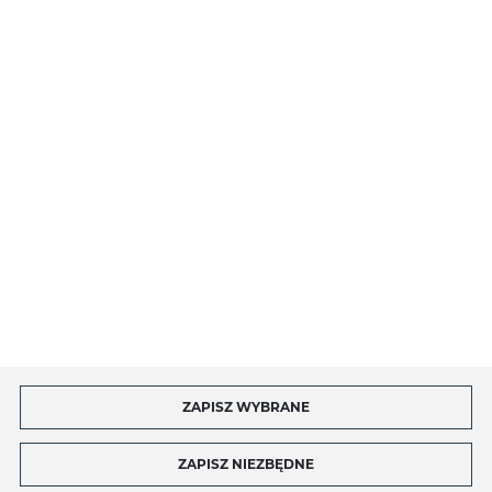
O NAS
INFORMACJE
MOJE KONTO
MASZ PYTANIE?
ZAPISZ WYBRANE
Copyright by toptel.com
ZAPISZ NIEZBĘDNE