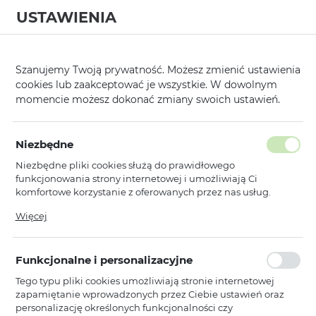
USTAWIENIA
0
Strona główna
Kategorie
Etui, Kabury i Pokrowce
Nakładki
/
/
/
/
Szanujemy Twoją prywatność. Możesz zmienić ustawienia
cookies lub zaakceptować je wszystkie. W dowolnym
KATEGORIE
SORTUJ
momencie możesz dokonać zmiany swoich ustawień.
Pokaż tylko dostępne produkty
Niezbędne
Niezbędne pliki cookies służą do prawidłowego
Silicone Lite Case
funkcjonowania strony internetowej i umożliwiają Ci
komfortowe korzystanie z oferowanych przez nas usług.
…
1
2
3
12
Pliki cookies odpowiadają na podejmowane przez Ciebie
Więcej
działania w celu m.in. dostosowania Twoich ustawień
preferencji prywatności, logowania czy wypełniania
Toptel
formularzy. Dzięki plikom cookies strona, z której korzystasz,
Silicone Lite Case do Iphone 11 Pro
Funkcjonalne i personalizacyjne
może działać bez zakłóceń.
Max miętowy
Tego typu pliki cookies umożliwiają stronie internetowej
Niedostępny
zapamiętanie wprowadzonych przez Ciebie ustawień oraz
Ean: 5900217089087
personalizację określonych funkcjonalności czy