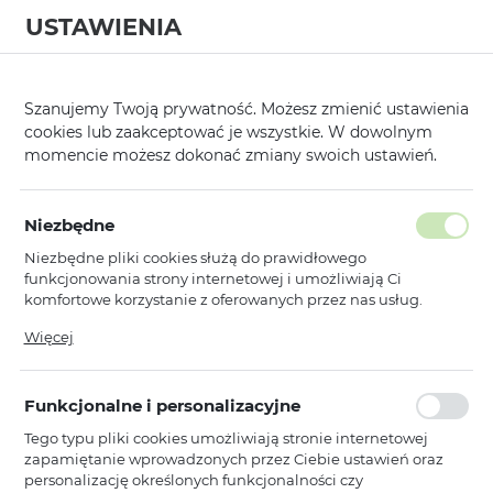
USTAWIENIA
0
Strona główna
Modele
Samsung
Galaxy M30
/
/
/
Szanujemy Twoją prywatność. Możesz zmienić ustawienia
cookies lub zaakceptować je wszystkie. W dowolnym
KATEGORIE
SORTUJ
momencie możesz dokonać zmiany swoich ustawień.
Pokaż tylko dostępne produkty
Niezbędne
Niezbędne pliki cookies służą do prawidłowego
Galaxy M30
funkcjonowania strony internetowej i umożliwiają Ci
komfortowe korzystanie z oferowanych przez nas usług.
Pliki cookies odpowiadają na podejmowane przez Ciebie
Więcej
Toptel
działania w celu m.in. dostosowania Twoich ustawień
Hartowane szkło Anti-Blue Full Glue
preferencji prywatności, logowania czy wypełniania
do Samsung Galaxy
formularzy. Dzięki plikom cookies strona, z której korzystasz,
A30/A50/A30S/A40S/A50S/M30/M30S
Funkcjonalne i personalizacyjne
może działać bez zakłóceń.
Dostępny
Tego typu pliki cookies umożliwiają stronie internetowej
zapamiętanie wprowadzonych przez Ciebie ustawień oraz
Ean: 5900217151036
personalizację określonych funkcjonalności czy