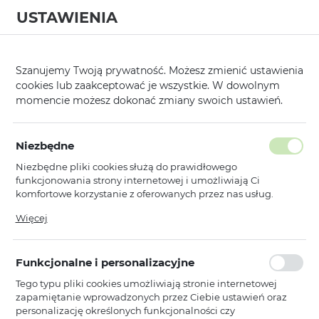
USTAWIENIA
0
Strona główna
Kategorie
Etui, Kabury i Pokrowce
Marki Premiu
/
/
/
Szanujemy Twoją prywatność. Możesz zmienić ustawienia
cookies lub zaakceptować je wszystkie. W dowolnym
KATEGORIE
SORTUJ
momencie możesz dokonać zmiany swoich ustawień.
Pokaż tylko dostępne produkty
Niezbędne
Niezbędne pliki cookies służą do prawidłowego
Rock
funkcjonowania strony internetowej i umożliwiają Ci
komfortowe korzystanie z oferowanych przez nas usług.
1
2
Pliki cookies odpowiadają na podejmowane przez Ciebie
Więcej
działania w celu m.in. dostosowania Twoich ustawień
preferencji prywatności, logowania czy wypełniania
Rock
NOWOŚCI
formularzy. Dzięki plikom cookies strona, z której korzystasz,
Rock Etui Armor Matte Magnetic
Funkcjonalne i personalizacyjne
może działać bez zakłóceń.
Series do Iphone 17 czarne
Tego typu pliki cookies umożliwiają stronie internetowej
Dostępny
zapamiętanie wprowadzonych przez Ciebie ustawień oraz
Ean: 6942433010857
personalizację określonych funkcjonalności czy