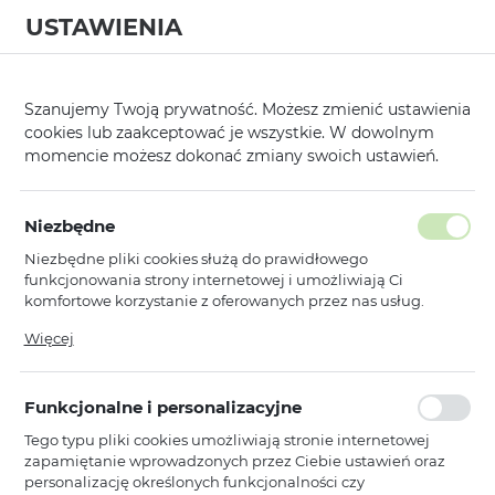
USTAWIENIA
0
Strona główna
Kategorie
Gadżety i Innowacje
Rękawiczki
/
/
/
Szanujemy Twoją prywatność. Możesz zmienić ustawienia
cookies lub zaakceptować je wszystkie. W dowolnym
KATEGORIE
SORTUJ
FILTRUJ
momencie możesz dokonać zmiany swoich ustawień.
Pokaż tylko dostępne produkty
Niezbędne
Niezbędne pliki cookies służą do prawidłowego
Rękawiczki
funkcjonowania strony internetowej i umożliwiają Ci
komfortowe korzystanie z oferowanych przez nas usług.
Pliki cookies odpowiadają na podejmowane przez Ciebie
Więcej
Toptel
WYPRZEDAŻ
działania w celu m.in. dostosowania Twoich ustawień
Rękawiczki do ekranów
preferencji prywatności, logowania czy wypełniania
dotykowych CZARNE Z
formularzy. Dzięki plikom cookies strona, z której korzystasz,
KWIATUSZKIEM
Funkcjonalne i personalizacyjne
może działać bez zakłóceń.
Dostępny
Tego typu pliki cookies umożliwiają stronie internetowej
zapamiętanie wprowadzonych przez Ciebie ustawień oraz
Ean: 5900217273332
personalizację określonych funkcjonalności czy