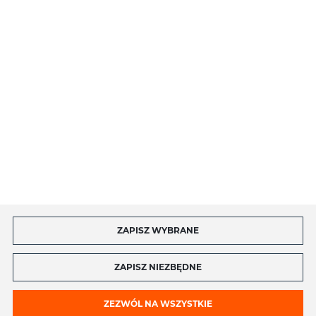
O NAS
INFORMACJE
MOJE KONTO
MASZ PYTANIE?
ZAPISZ WYBRANE
Copyright by toptel.com
ZAPISZ NIEZBĘDNE
ZEZWÓL NA WSZYSTKIE