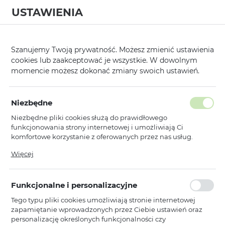
USTAWIENIA
0
Strona główna
Modele
Xiaomi
Redmi Note 12 4G
/
/
/
Szanujemy Twoją prywatność. Możesz zmienić ustawienia
cookies lub zaakceptować je wszystkie. W dowolnym
KATEGORIE
SORTUJ
momencie możesz dokonać zmiany swoich ustawień.
Pokaż tylko dostępne produkty
Niezbędne
Niezbędne pliki cookies służą do prawidłowego
Redmi Note 12 4G
funkcjonowania strony internetowej i umożliwiają Ci
komfortowe korzystanie z oferowanych przez nas usług.
Pliki cookies odpowiadają na podejmowane przez Ciebie
Więcej
Toptel
działania w celu m.in. dostosowania Twoich ustawień
Armor Antishock Case do Xiaomi
preferencji prywatności, logowania czy wypełniania
Redmi Note 12 4G przezroczysty
formularzy. Dzięki plikom cookies strona, z której korzystasz,
Funkcjonalne i personalizacyjne
może działać bez zakłóceń.
Dostępny
Tego typu pliki cookies umożliwiają stronie internetowej
Ean: 5900217983439
zapamiętanie wprowadzonych przez Ciebie ustawień oraz
personalizację określonych funkcjonalności czy