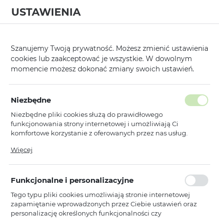
USTAWIENIA
0
Strona główna
Modele
Xiaomi
Redmi Note 11s
/
/
/
Szanujemy Twoją prywatność. Możesz zmienić ustawienia
cookies lub zaakceptować je wszystkie. W dowolnym
KATEGORIE
SORTUJ
momencie możesz dokonać zmiany swoich ustawień.
Pokaż tylko dostępne produkty
Niezbędne
Niezbędne pliki cookies służą do prawidłowego
Redmi Note 11s
funkcjonowania strony internetowej i umożliwiają Ci
komfortowe korzystanie z oferowanych przez nas usług.
Pliki cookies odpowiadają na podejmowane przez Ciebie
Więcej
Toptel
działania w celu m.in. dostosowania Twoich ustawień
Armor Antishock Case do Xiaomi
preferencji prywatności, logowania czy wypełniania
Redmi Note 11/Note 11S
formularzy. Dzięki plikom cookies strona, z której korzystasz,
przezroczysty
Funkcjonalne i personalizacyjne
może działać bez zakłóceń.
Dostępny
Tego typu pliki cookies umożliwiają stronie internetowej
zapamiętanie wprowadzonych przez Ciebie ustawień oraz
Ean: 5900217931232
personalizację określonych funkcjonalności czy