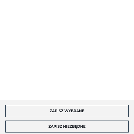
O NAS
INFORMACJE
MOJE KONTO
MASZ PYTANIE?
ZAPISZ WYBRANE
Copyright by toptel.com
ZAPISZ NIEZBĘDNE