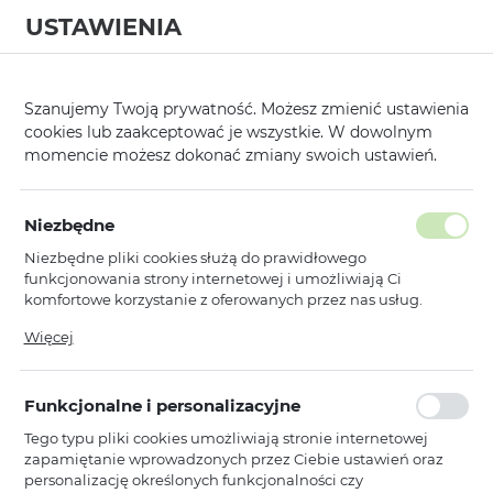
USTAWIENIA
0
Strona główna
Kategorie
Kompatybilne z MagSafe
Etui
Mag
/
/
/
/
Szanujemy Twoją prywatność. Możesz zmienić ustawienia
cookies lub zaakceptować je wszystkie. W dowolnym
KATEGORIE
SORTUJ
momencie możesz dokonać zmiany swoich ustawień.
Pokaż tylko dostępne produkty
Niezbędne
Niezbędne pliki cookies służą do prawidłowego
MagColor Pure Case
funkcjonowania strony internetowej i umożliwiają Ci
komfortowe korzystanie z oferowanych przez nas usług.
1
2
3
Pliki cookies odpowiadają na podejmowane przez Ciebie
Więcej
działania w celu m.in. dostosowania Twoich ustawień
preferencji prywatności, logowania czy wypełniania
Toptel
formularzy. Dzięki plikom cookies strona, z której korzystasz,
MagColor Pure Case do Iphone 15
Funkcjonalne i personalizacyjne
może działać bez zakłóceń.
black
Tego typu pliki cookies umożliwiają stronie internetowej
Niedostępny
zapamiętanie wprowadzonych przez Ciebie ustawień oraz
Ean: 5900217473558
personalizację określonych funkcjonalności czy