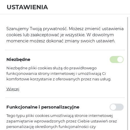
USTAWIENIA
0
Strona główna
Producent
Baseus
Ładowarki Samochodowe
/
/
/
Szanujemy Twoją prywatność. Możesz zmienić ustawienia
cookies lub zaakceptować je wszystkie. W dowolnym
KATEGORIE
SORTUJ
momencie możesz dokonać zmiany swoich ustawień.
Pokaż tylko dostępne produkty
Niezbędne
Niezbędne pliki cookies służą do prawidłowego
Ładowarki Samochodowe
funkcjonowania strony internetowej i umożliwiają Ci
komfortowe korzystanie z oferowanych przez nas usług.
Pliki cookies odpowiadają na podejmowane przez Ciebie
Więcej
działania w celu m.in. dostosowania Twoich ustawień
Nie znaleziono produktów w tej kategorii:
Proszę wybrać inną kategorię.
preferencji prywatności, logowania czy wypełniania
formularzy. Dzięki plikom cookies strona, z której korzystasz,
Funkcjonalne i personalizacyjne
może działać bez zakłóceń.
Tego typu pliki cookies umożliwiają stronie internetowej
zapamiętanie wprowadzonych przez Ciebie ustawień oraz
personalizację określonych funkcjonalności czy
PŁATNOŚCI I DOSTAWA