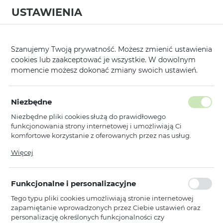
USTAWIENIA
0
Strona główna
Kategorie
Etui, Kabury i Pokrowce
Kabury do pas
/
/
/
Szanujemy Twoją prywatność. Możesz zmienić ustawienia
cookies lub zaakceptować je wszystkie. W dowolnym
KATEGORIE
SORTUJ
momencie możesz dokonać zmiany swoich ustawień.
Pokaż tylko dostępne produkty
Niezbędne
Niezbędne pliki cookies służą do prawidłowego
Kabury WONDER
funkcjonowania strony internetowej i umożliwiają Ci
komfortowe korzystanie z oferowanych przez nas usług.
Pliki cookies odpowiadają na podejmowane przez Ciebie
Więcej
Wonder
działania w celu m.in. dostosowania Twoich ustawień
Kabura Wonder MAX (ROZMIAR XL)
preferencji prywatności, logowania czy wypełniania
do Iphone 17 Pro Max/16 Pro
formularzy. Dzięki plikom cookies strona, z której korzystasz,
Max/Samsung A55 5G/A53/S25
Funkcjonalne i personalizacyjne
może działać bez zakłóceń.
Plus/S23 FE czarna (167x83 mm)
Tego typu pliki cookies umożliwiają stronie internetowej
Niedostępny
zapamiętanie wprowadzonych przez Ciebie ustawień oraz
Ean: 5900217439899
personalizację określonych funkcjonalności czy