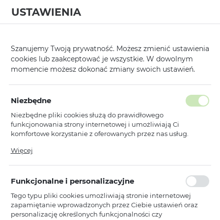
USTAWIENIA
0
Strona główna
Modele
Apple
Iphone 16 Pro
/
/
/
Szanujemy Twoją prywatność. Możesz zmienić ustawienia
cookies lub zaakceptować je wszystkie. W dowolnym
KATEGORIE
SORTUJ
momencie możesz dokonać zmiany swoich ustawień.
Pokaż tylko dostępne produkty
Niezbędne
Niezbędne pliki cookies służą do prawidłowego
Iphone 16 Pro
funkcjonowania strony internetowej i umożliwiają Ci
komfortowe korzystanie z oferowanych przez nas usług.
…
1
2
3
5
Pliki cookies odpowiadają na podejmowane przez Ciebie
Więcej
działania w celu m.in. dostosowania Twoich ustawień
preferencji prywatności, logowania czy wypełniania
Toptel
formularzy. Dzięki plikom cookies strona, z której korzystasz,
Acrylic Color Magsafe Case do
Funkcjonalne i personalizacyjne
może działać bez zakłóceń.
Iphone 16 Pro czerwony
Tego typu pliki cookies umożliwiają stronie internetowej
Dostępny
zapamiętanie wprowadzonych przez Ciebie ustawień oraz
Ean: 5900217439608
personalizację określonych funkcjonalności czy