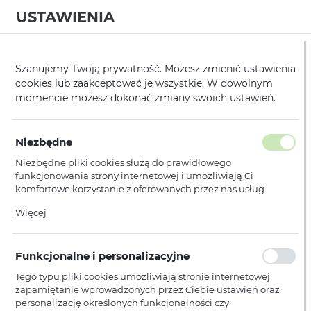
USTAWIENIA
0
Strona główna
Modele
Huawei
Y6 2019
/
/
/
Szanujemy Twoją prywatność. Możesz zmienić ustawienia
cookies lub zaakceptować je wszystkie. W dowolnym
KATEGORIE
SORTUJ
momencie możesz dokonać zmiany swoich ustawień.
Pokaż tylko dostępne produkty
Niezbędne
Niezbędne pliki cookies służą do prawidłowego
Y6 2019
funkcjonowania strony internetowej i umożliwiają Ci
komfortowe korzystanie z oferowanych przez nas usług.
Pliki cookies odpowiadają na podejmowane przez Ciebie
Więcej
działania w celu m.in. dostosowania Twoich ustawień
Nie znaleziono produktów w tej kategorii:
Proszę wybrać inną kategorię.
preferencji prywatności, logowania czy wypełniania
formularzy. Dzięki plikom cookies strona, z której korzystasz,
Funkcjonalne i personalizacyjne
może działać bez zakłóceń.
Tego typu pliki cookies umożliwiają stronie internetowej
zapamiętanie wprowadzonych przez Ciebie ustawień oraz
personalizację określonych funkcjonalności czy
PŁATNOŚCI I DOSTAWA