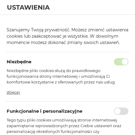
USTAWIENIA
0
Strona główna
Modele
Huawei
Nova 7
/
/
/
Szanujemy Twoją prywatność. Możesz zmienić ustawienia
cookies lub zaakceptować je wszystkie. W dowolnym
KATEGORIE
SORTUJ
momencie możesz dokonać zmiany swoich ustawień.
Pokaż tylko dostępne produkty
Niezbędne
Niezbędne pliki cookies służą do prawidłowego
Nova 7
funkcjonowania strony internetowej i umożliwiają Ci
komfortowe korzystanie z oferowanych przez nas usług.
Pliki cookies odpowiadają na podejmowane przez Ciebie
Więcej
Toptel
działania w celu m.in. dostosowania Twoich ustawień
Hartowane szkło Orange do
preferencji prywatności, logowania czy wypełniania
HUAWEI NOVA 7 SE/P40 LITE 5G
formularzy. Dzięki plikom cookies strona, z której korzystasz,
Funkcjonalne i personalizacyjne
może działać bez zakłóceń.
Dostępny
Tego typu pliki cookies umożliwiają stronie internetowej
Ean: 5900217353850
zapamiętanie wprowadzonych przez Ciebie ustawień oraz
personalizację określonych funkcjonalności czy