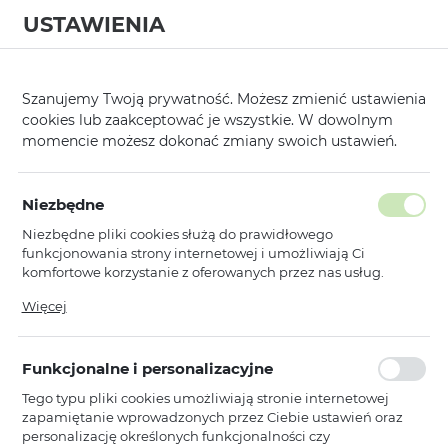
USTAWIENIA
0
Strona główna
Modele
Huawei
Mate 20 Lite
/
/
/
Szanujemy Twoją prywatność. Możesz zmienić ustawienia
cookies lub zaakceptować je wszystkie. W dowolnym
KATEGORIE
SORTUJ
momencie możesz dokonać zmiany swoich ustawień.
Pokaż tylko dostępne produkty
Niezbędne
Niezbędne pliki cookies służą do prawidłowego
Mate 20 Lite
funkcjonowania strony internetowej i umożliwiają Ci
komfortowe korzystanie z oferowanych przez nas usług.
Pliki cookies odpowiadają na podejmowane przez Ciebie
Więcej
Toptel
działania w celu m.in. dostosowania Twoich ustawień
Hartowane szkło Gold do HUAWEI
preferencji prywatności, logowania czy wypełniania
MATE 20 LITE
formularzy. Dzięki plikom cookies strona, z której korzystasz,
Funkcjonalne i personalizacyjne
może działać bez zakłóceń.
Dostępny
Tego typu pliki cookies umożliwiają stronie internetowej
Ean: 5900217263593
zapamiętanie wprowadzonych przez Ciebie ustawień oraz
personalizację określonych funkcjonalności czy