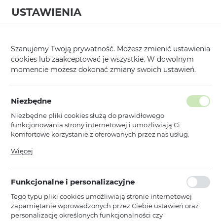
USTAWIENIA
0
Strona główna
Kategorie
Etui, Kabury i Pokrowce
Futerały na Tab
/
/
/
Szanujemy Twoją prywatność. Możesz zmienić ustawienia
cookies lub zaakceptować je wszystkie. W dowolnym
KATEGORIE
SORTUJ
FILTRUJ
momencie możesz dokonać zmiany swoich ustawień.
Pokaż tylko dostępne produkty
Niezbędne
Niezbędne pliki cookies służą do prawidłowego
Futerały na Tablety
funkcjonowania strony internetowej i umożliwiają Ci
komfortowe korzystanie z oferowanych przez nas usług.
Pliki cookies odpowiadają na podejmowane przez Ciebie
Więcej
Toptel
działania w celu m.in. dostosowania Twoich ustawień
Etui Book NEO - Uniwersalne Do
preferencji prywatności, logowania czy wypełniania
Tabletów 7" WZÓR 1 czarne
formularzy. Dzięki plikom cookies strona, z której korzystasz,
Funkcjonalne i personalizacyjne
może działać bez zakłóceń.
Dostępny
Tego typu pliki cookies umożliwiają stronie internetowej
Ean: 5900217082101
zapamiętanie wprowadzonych przez Ciebie ustawień oraz
personalizację określonych funkcjonalności czy