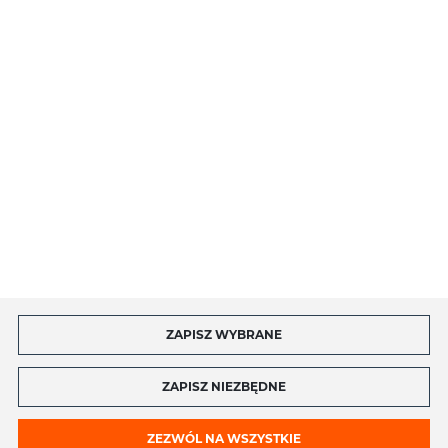
O NAS
INFORMACJE
MOJE KONTO
MASZ PYTANIE?
ZAPISZ WYBRANE
Copyright by toptel.com
ZAPISZ NIEZBĘDNE
ZEZWÓL NA WSZYSTKIE