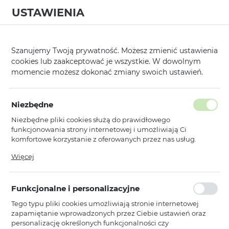
USTAWIENIA
0
Strona główna
Kategorie
Etui, Kabury i Pokrowce
Marki Premiu
/
/
/
Szanujemy Twoją prywatność. Możesz zmienić ustawienia
cookies lub zaakceptować je wszystkie. W dowolnym
KATEGORIE
SORTUJ
momencie możesz dokonać zmiany swoich ustawień.
Pokaż tylko dostępne produkty
Niezbędne
Niezbędne pliki cookies służą do prawidłowego
DKNY
funkcjonowania strony internetowej i umożliwiają Ci
komfortowe korzystanie z oferowanych przez nas usług.
Pliki cookies odpowiadają na podejmowane przez Ciebie
Więcej
DKNY
działania w celu m.in. dostosowania Twoich ustawień
Oryginalne Etui DKNY hardcase
preferencji prywatności, logowania czy wypełniania
IML Mono & Stripe MagSafe
formularzy. Dzięki plikom cookies strona, z której korzystasz,
DKHMP15LHRHSEK do Iphone 15
Funkcjonalne i personalizacyjne
może działać bez zakłóceń.
Pro czarny
Tego typu pliki cookies umożliwiają stronie internetowej
Niedostępny
zapamiętanie wprowadzonych przez Ciebie ustawień oraz
Ean: 3666339268114
personalizację określonych funkcjonalności czy