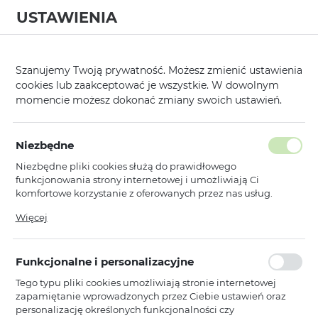
USTAWIENIA
0
Strona główna
Kategorie
Etui, Kabury i Pokrowce
Kieszonki i Ws
/
/
/
Szanujemy Twoją prywatność. Możesz zmienić ustawienia
cookies lub zaakceptować je wszystkie. W dowolnym
KATEGORIE
SORTUJ
FILTRUJ
momencie możesz dokonać zmiany swoich ustawień.
Pokaż tylko dostępne produkty
Niezbędne
Niezbędne pliki cookies służą do prawidłowego
Deko Vennus
funkcjonowania strony internetowej i umożliwiają Ci
komfortowe korzystanie z oferowanych przez nas usług.
Pliki cookies odpowiadają na podejmowane przez Ciebie
Więcej
Vennus
działania w celu m.in. dostosowania Twoich ustawień
Kieszonka Vennus DEKO
preferencji prywatności, logowania czy wypełniania
(ROZMIAR 14) do Iphone 15/15
formularzy. Dzięki plikom cookies strona, z której korzystasz,
Pro/16/16 Pro/Samsung S24/S25
Funkcjonalne i personalizacyjne
może działać bez zakłóceń.
CZERWONA
Tego typu pliki cookies umożliwiają stronie internetowej
Dostępny
zapamiętanie wprowadzonych przez Ciebie ustawień oraz
Ean: 5900217382997
personalizację określonych funkcjonalności czy