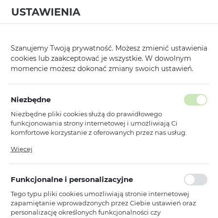
USTAWIENIA
0
Strona główna
Kategorie
Etui, Kabury i Pokrowce
Nakładki
/
/
/
/
Szanujemy Twoją prywatność. Możesz zmienić ustawienia
cookies lub zaakceptować je wszystkie. W dowolnym
KATEGORIE
SORTUJ
momencie możesz dokonać zmiany swoich ustawień.
Pokaż tylko dostępne produkty
Niezbędne
Niezbędne pliki cookies służą do prawidłowego
Clin Anti Shock
funkcjonowania strony internetowej i umożliwiają Ci
komfortowe korzystanie z oferowanych przez nas usług.
1
2
Pliki cookies odpowiadają na podejmowane przez Ciebie
Więcej
działania w celu m.in. dostosowania Twoich ustawień
preferencji prywatności, logowania czy wypełniania
Toptel
formularzy. Dzięki plikom cookies strona, z której korzystasz,
Clin Anti Shock 1,5mm do IPHONE
Funkcjonalne i personalizacyjne
może działać bez zakłóceń.
13 PRZEZROCZYSTY
Tego typu pliki cookies umożliwiają stronie internetowej
Niedostępny
zapamiętanie wprowadzonych przez Ciebie ustawień oraz
Ean: 5900217340126
personalizację określonych funkcjonalności czy